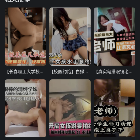
【长春理工大学校花孟凡淫荡私生活曝光】学校里高冷御姐，校外约炮体育生，大玩多人群P!
【校园约炮】白嫩娇小高二女孩穿着JK 小小年纪不学好
【真实勾搭眼镜老师】让语文老师给我打飞机按摩 不肯给我舔鸡巴直接强上不惯着